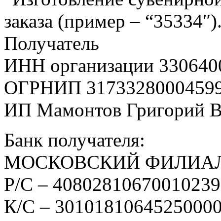
заказа (пример – “35334″)
Получатель
ИНН организации 330640
ОГРНИП 3173328000459
ИП Мамонтов Григорий 
Банк получателя:
МОСКОВСКИЙ ФИЛИАЛ
Р/С – 4080281067001023
К/С – 3010181064525000