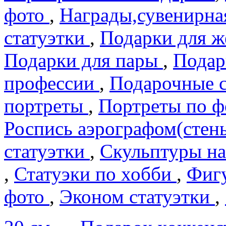
фото
,
Награды,сувенирна
статуэтки
,
Подарки для 
Подарки для пары
,
Подар
профеcсии
,
Подарочные 
портреты
,
Портреты по 
Роспись аэрографом(сте
статуэтки
,
Скульптуры на
,
Статуэки по хобби
,
Фигу
фото
,
Эконом статуэтки
,