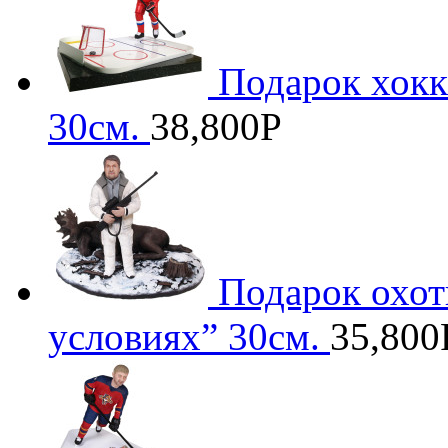
Подарок хокк
30см.
38,800
Р
Подарок охот
условиях” 30см.
35,800