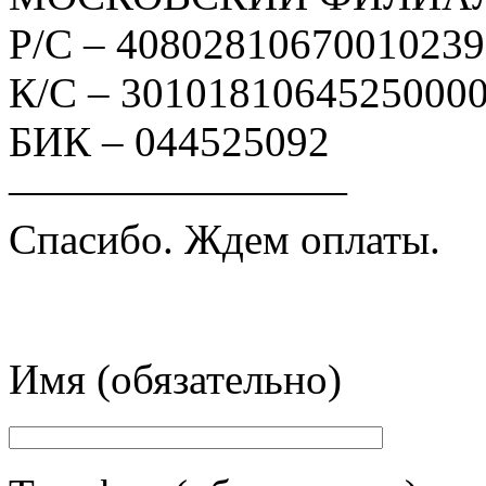
Р/С – 4080281067001023
К/С – 3010181064525000
БИК – 044525092
————————
Спасибо. Ждем оплаты.
Имя (обязательно)