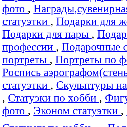
фото
,
Награды,сувенирна
статуэтки
,
Подарки для 
Подарки для пары
,
Подар
профеcсии
,
Подарочные 
портреты
,
Портреты по 
Роспись аэрографом(сте
статуэтки
,
Скульптуры на
,
Статуэки по хобби
,
Фигу
фото
,
Эконом статуэтки
,