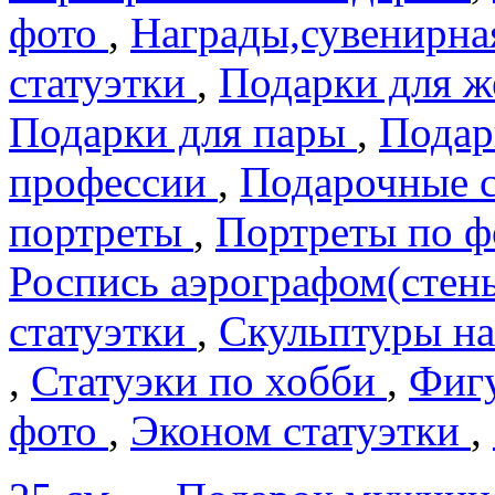
фото
,
Награды,сувенирна
статуэтки
,
Подарки для 
Подарки для пары
,
Подар
профеcсии
,
Подарочные 
портреты
,
Портреты по 
Роспись аэрографом(сте
статуэтки
,
Скульптуры на
,
Статуэки по хобби
,
Фигу
фото
,
Эконом статуэтки
,