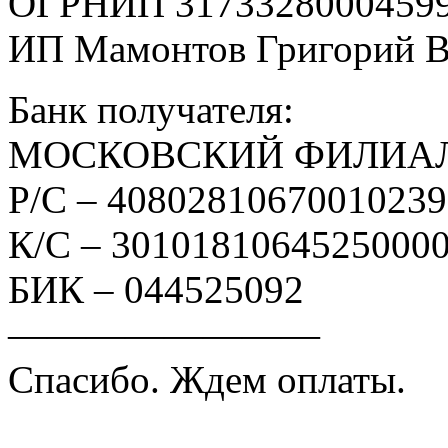
ОГРНИП 3173328000459
ИП Мамонтов Григорий 
Банк получателя:
МОСКОВСКИЙ ФИЛИАЛ
Р/С – 4080281067001023
К/С – 3010181064525000
БИК – 044525092
————————
Спасибо. Ждем оплаты.