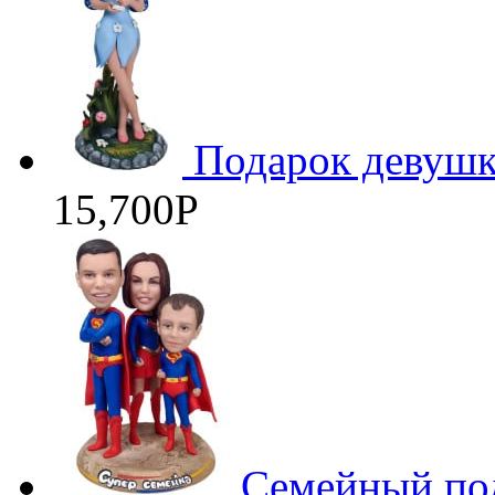
Подарок девушк
15,700
Р
Семейный под